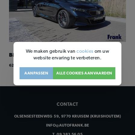
We maken gebruik van
cookies
om uw
BMW I5 XDRIVE40 / M-SPORT / ...
website ervaring te verbeteren.
62.950 EUR
16.608 KM
02 2025
AANPASSEN
ALLE COOKIES AANVAARDEN
CONTACT
OLSENSESTEENWEG 59, 9770 KRUISEM (KRUISHOUTEM)
INFO@AUTOFRANK.BE
T.
09 383 56 05