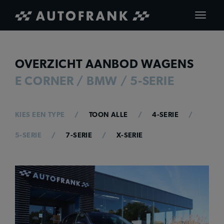
Toggle
navigat
OVERZICHT AANBOD WAGENS
E CORNER / BMW / 5-SERIE
KIES EEN TYPE
TOON ALLE
4-SERIE
5-SERIE
7-SERIE
X-SERIE