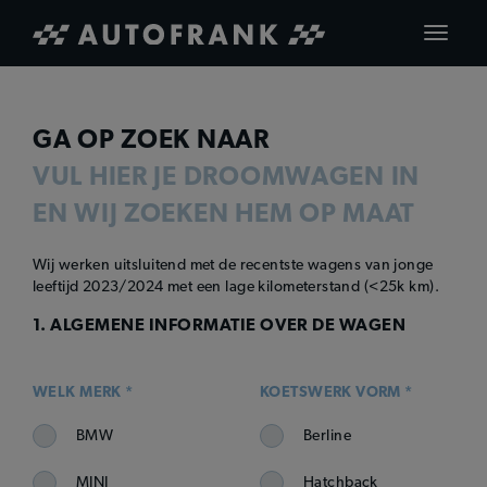
Toggle
navigat
GA OP ZOEK NAAR
VUL HIER JE DROOMWAGEN IN
EN WIJ ZOEKEN HEM OP MAAT
Wij werken uitsluitend met de recentste wagens van jonge
leeftijd 2023/2024 met een lage kilometerstand (<25k km).
1. ALGEMENE INFORMATIE OVER DE WAGEN
WELK MERK *
KOETSWERK VORM *
BMW
Berline
MINI
Hatchback