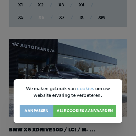
X1
X2
X3
X4
X5
X6
X7
IX
XM
We maken gebruik van
cookies
om uw
website ervaring te verbeteren.
AANPASSEN
ALLE COOKIES AANVAARDEN
BMW X6 XDRIVE30D / LCI / M- ...