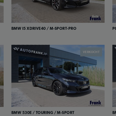
BMW I5 XDRIVE40 / M-SPORT-PRO
P
VERKOCHT
BMW 530E / TOURING / M-SPORT
B