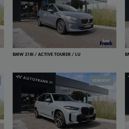
BMW 218I / ACTIVE TOURER / LU
B
VERKOCHT