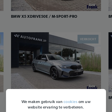
BMW X5 XDRIVE50E / M-SPORT-PRO
B
VERKOCHT
BMW 330E / M-SPORT / HUD / ACC
B
We maken gebruik van
cookies
om uw
website ervaring te verbeteren.