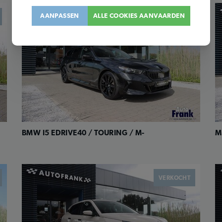
AANPASSEN
ALLE COOKIES AANVAARDEN
VERKOCHT
BMW I5 EDRIVE40 / TOURING / M-
M
VERKOCHT