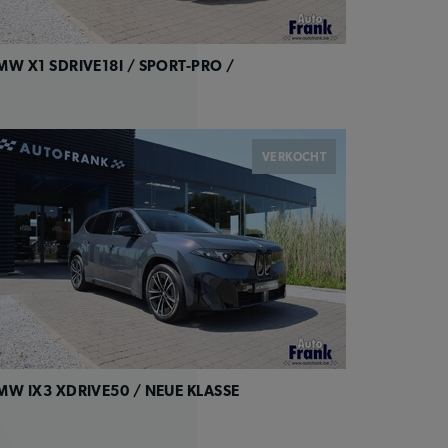
MW X1 SDRIVE18I / SPORT-PRO /
VERKOCHT
MW IX3 XDRIVE50 / NEUE KLASSE