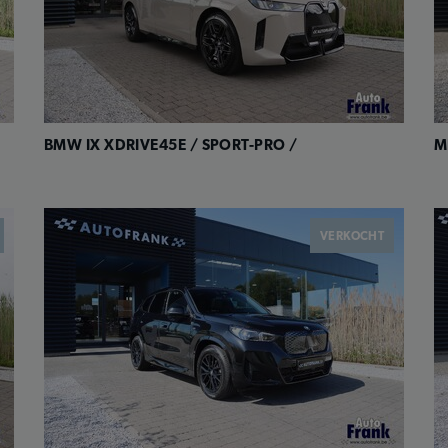
BMW IX XDRIVE45E / SPORT-PRO /
M
VERKOCHT