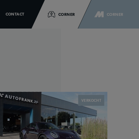
CONTACT
CORNER
CORNER
ELEKTRISCHE WAGENS
M-CORNER
VERKOCHT