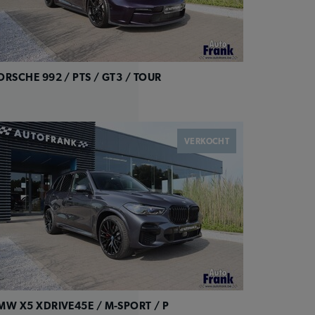
ORSCHE 992 / PTS / GT3 / TOUR
VERKOCHT
MW X5 XDRIVE45E / M-SPORT / P