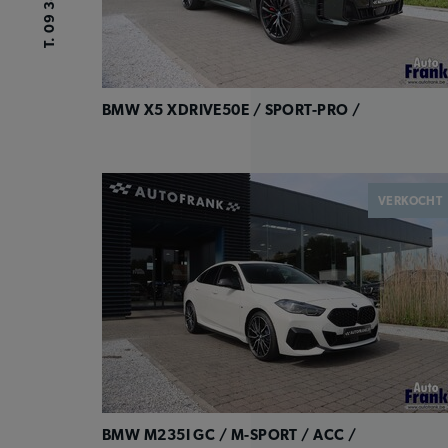
T.
BMW X5 XDRIVE50E / SPORT-PRO /
VERKOCHT
BMW M235I GC / M-SPORT / ACC /