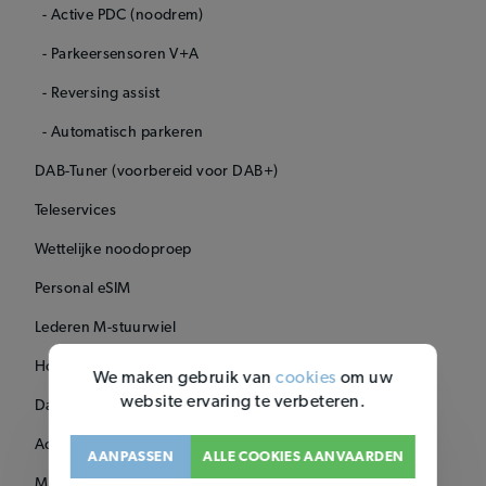
- Active PDC (noodrem)
- Parkeersensoren V+A
- Reversing assist
- Automatisch parkeren
DAB-Tuner (voorbereid voor DAB+)
Teleservices
Wettelijke noodoproep
Personal eSIM
Lederen M-stuurwiel
Hoogglans Shadow line
We maken gebruik van
cookies
om uw
website ervaring te verbeteren.
Dakhemel antraciet
Actieve voetgangersbescherming
AANPASSEN
ALLE COOKIES AANVAARDEN
M SPORT EXTERIEURUMFAENGE