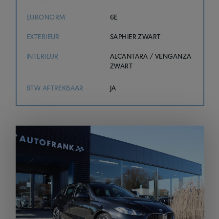
EURONORM
6E
EXTERIEUR
SAPHIER ZWART
INTERIEUR
ALCANTARA / VENGANZA
ZWART
BTW AFTREKBAAR
JA
Loading…
Sluit de 360°