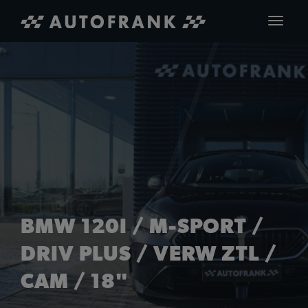
Toggle
navigat
BMW 120I / M-SPORT /
DRIV PLUS / VERW ZTL /
CAM / 18"