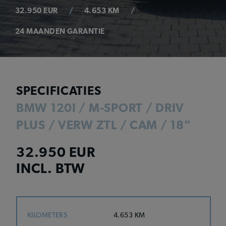
32.950 EUR
4.653 KM
24 MAANDEN GARANTIE
SPECIFICATIES
BMW 120I / M-SPORT / DRIV
PLUS / VERW ZTL / CAM / 18"
32.950 EUR
INCL. BTW
KILOMETERS
4.653 KM